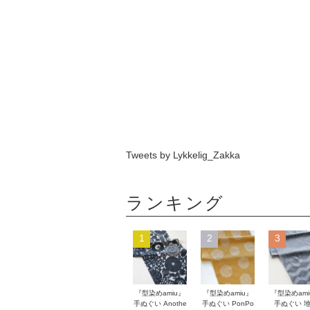
Tweets by Lykkelig_Zakka
ランキング
1
2
3
『型染めamiu』
『型染めamiu』
『型染めami
手ぬぐい Anothe
手ぬぐい PonPo
手ぬぐい 