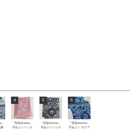
4
5
6
u』
『型染めamiu』
『型染めamiu』
『型染めamiu』
地層
手ぬぐいハンカ
手ぬぐいハンカ
手ぬぐい ガクア