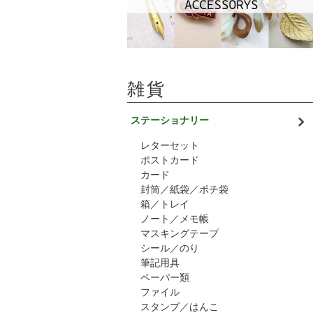
雑貨
ステーショナリー
レターセット
ポストカード
カード
封筒／紙袋／ポチ袋
箱／トレイ
ノート／メモ帳
マスキングテープ
シール／のり
筆記用具
ペーパー類
ファイル
スタンプ／はんこ