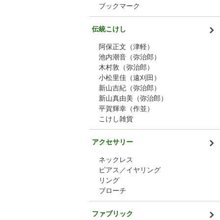
ブックマーク
伝統こけし
阿保正文（津軽）
池内潮音（弥治郎）
木村敦（弥治郎）
小松里佳（遠刈田）
新山吉紀（弥治郎）
新山真由美（弥治郎）
平賀輝幸（作並）
こけし雑貨
アクセサリー
ネックレス
ピアス／イヤリング
リング
ブローチ
ファブリック