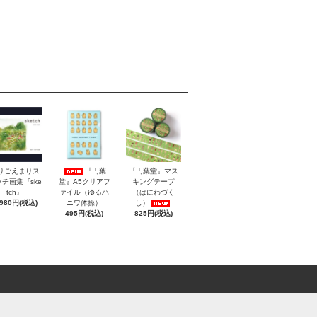
りごえまりス
『円葉
『円葉堂』マス
チ画集『ske
堂』A5クリアフ
キングテープ
tch』
ァイル（ゆるハ
（はにわづく
,980円(税込)
ニワ体操）
し）
495円(税込)
825円(税込)