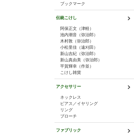
ブックマーク
伝統こけし
阿保正文（津軽）
池内潮音（弥治郎）
木村敦（弥治郎）
小松里佳（遠刈田）
新山吉紀（弥治郎）
新山真由美（弥治郎）
平賀輝幸（作並）
こけし雑貨
アクセサリー
ネックレス
ピアス／イヤリング
リング
ブローチ
ファブリック