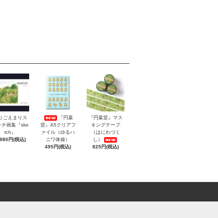
りごえまりス
『円葉
『円葉堂』マス
チ画集『ske
堂』A5クリアフ
キングテープ
tch』
ァイル（ゆるハ
（はにわづく
,980円(税込)
ニワ体操）
し）
495円(税込)
825円(税込)