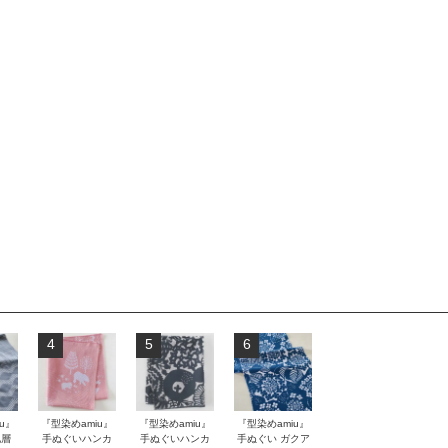
4
5
6
u』
『型染めamiu』
『型染めamiu』
『型染めamiu』
地層
手ぬぐいハンカ
手ぬぐいハンカ
手ぬぐい ガクア