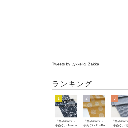
Tweets by Lykkelig_Zakka
ランキング
1
2
3
『型染めamiu』
『型染めamiu』
『型染めami
手ぬぐい Anothe
手ぬぐい PonPo
手ぬぐい 