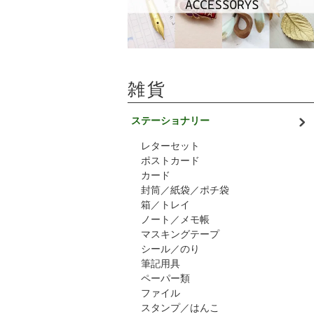
雑貨
ステーショナリー
レターセット
ポストカード
カード
封筒／紙袋／ポチ袋
箱／トレイ
ノート／メモ帳
マスキングテープ
シール／のり
筆記用具
ペーパー類
ファイル
スタンプ／はんこ