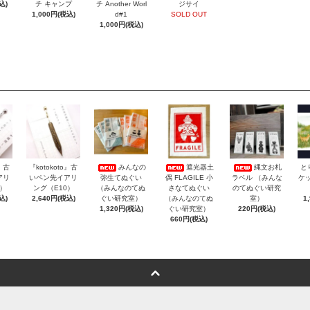
込)
チ キャンプ
チ Another Worl
ジサイ
1,000円(税込)
d#1
SOLD OUT
1,000円(税込)
o』古
『kotokoto』古
みんなの
遮光器土
縄文お札
と
アリ
いペン先イアリ
弥生てぬぐい
偶 FLAGILE 小
ラベル （みんな
ケッ
3）
ング（E10）
（みんなのてぬ
さなてぬぐい
のてぬぐい研究
込)
2,640円(税込)
ぐい研究室）
（みんなのてぬ
室）
1
1,320円(税込)
ぐい研究室）
220円(税込)
660円(税込)