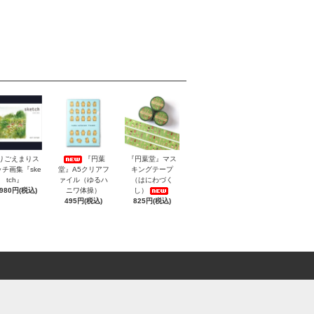
りごえまりス
『円葉
『円葉堂』マス
チ画集『ske
堂』A5クリアフ
キングテープ
tch』
ァイル（ゆるハ
（はにわづく
,980円(税込)
ニワ体操）
し）
495円(税込)
825円(税込)