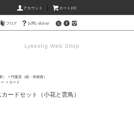
アカウント
カート(0)
ブログ
お問い合わせ
Lykkelig Web Shop
作家）
>
円葉堂（紙・布雑貨）
リー
>
カード
ニカードセット（小花と雲鳥）