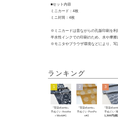
■セット内容
ミニカード：4枚
ミニ封筒：4枚
※ミニカードは昔ながらの孔版印刷を利
半水性インクでの印刷のため、水や摩擦
※モニタやブラウザ環境などにより、写
ランキング
1
2
3
『型染めamiu』
『型染めamiu』
『型染めami
手ぬぐい Anothe
手ぬぐい PonPo
手ぬぐい 
r World#1
n#2
1,500円(税