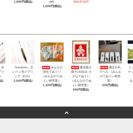
1,000円(税込)
d#1
SOLD OUT
1,000円(税込)
o』古
『kotokoto』古
みんなの
遮光器土
縄文お札
と
アリ
いペン先イアリ
弥生てぬぐい
偶 FLAGILE 小
ラベル （みんな
ケッ
3）
ング（E10）
（みんなのてぬ
さなてぬぐい
のてぬぐい研究
込)
2,640円(税込)
ぐい研究室）
（みんなのてぬ
室）
1
1,320円(税込)
ぐい研究室）
220円(税込)
660円(税込)