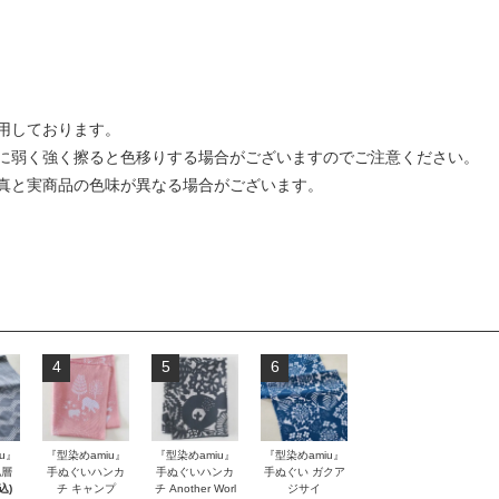
用しております。
に弱く強く擦ると色移りする場合がございますのでご注意ください。
真と実商品の色味が異なる場合がございます。
4
5
6
u』
『型染めamiu』
『型染めamiu』
『型染めamiu』
地層
手ぬぐいハンカ
手ぬぐいハンカ
手ぬぐい ガクア
込)
チ キャンプ
チ Another Worl
ジサイ