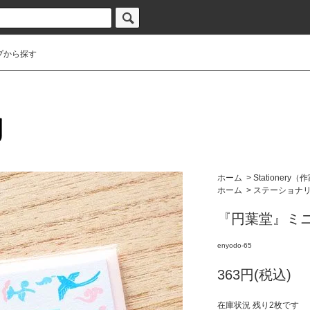
プから探す
ホーム
>
Stationery（
ホーム
>
ステーショナ
『円葉堂』ミ
enyodo-65
363円(税込)
在庫状況 残り2枚です