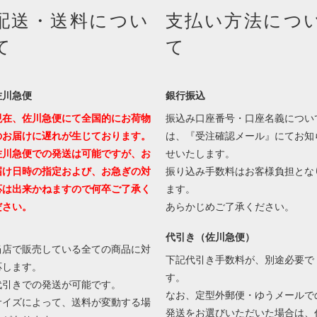
配送・送料につい
支払い方法につ
て
て
佐川急便
銀行振込
現在、佐川急便にて全国的にお荷物
振込み口座番号・口座名義につい
のお届けに遅れが生じております。
は、『受注確認メール』にてお知
佐川急便での発送は可能ですが、お
せいたします。
届け日時の指定および、お急ぎの対
振り込み手数料はお客様負担とな
応は出来かねますので何卒ご了承く
ます。
ださい。
あらかじめご了承ください。
代引き（佐川急便）
当店で販売している全ての商品に対
下記代引き手数料が、別途必要で
応します。
す。
代引きでの発送が可能です。
なお、定型外郵便・ゆうメールで
サイズによって、送料が変動する場
発送をお選びいただいた場合は、