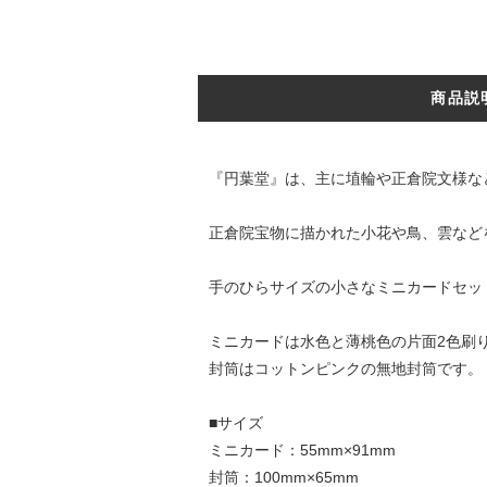
商品説
『円葉堂』は、主に埴輪や正倉院文様な
正倉院宝物に描かれた小花や鳥、雲など
手のひらサイズの小さなミニカードセッ
ミニカードは水色と薄桃色の片面2色刷
封筒はコットンピンクの無地封筒です。
■サイズ
ミニカード：55mm×91mm
封筒：100mm×65mm