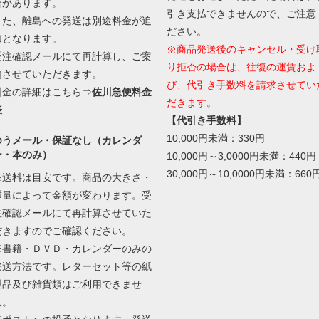
合があります。
引き支払できませんので、ご注意
また、離島への発送は別途料金が追
ださい。
加となります。
※商品発送後のキャンセル・受け
受注確認メールにて再計算し、ご案
り拒否の場合は、往復の運賃およ
内させていただきます。
び、代引き手数料を請求させてい
料金の詳細はこちら⇒
佐川急便料金
だきます。
表
【代引き手数料】
10,000円未満：330円
ゆうメール・保証なし（カレンダ
ー・本のみ）
10,000円～3,0000円未満：440円
30,000円～10,0000円未満：660
※送料は目安です。商品の大きさ・
重量によって金額が変わります。受
注確認メールにて再計算させていた
だきますのでご確認ください。
※書籍・ＤＶＤ・カレンダーのみの
発送方法です。レターセット等の紙
製品及び雑貨類はご利用できませ
ん。