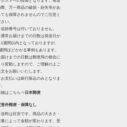
※ポストへの投函となります。発送
の際、万一商品の破損・紛失等があ
っても保障されませんのでご注意く
ださい。
※追跡番号は付いておりません。
※通常お届けまでの日数は発送日か
ら1週間以内となっておりますが、
2週間ほどかかる事例もあります。
お届けまでの日数は郵便局の都合に
より変動しますので、ご理解の上ご
注文をお願いいたします。
※お支払いは銀行振込のみとなりま
す。
詳細はこちら⇒
日本郵便
定形外郵便・保障なし
※送料は目安です。商品の大きさ・
重量によって金額が変わります。受