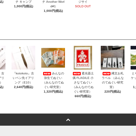
込)
チ キャンプ
チ Another Worl
ジサイ
1,000円(税込)
d#1
SOLD OUT
1,000円(税込)
o』古
『kotokoto』古
みんなの
遮光器土
縄文お札
と
アリ
いペン先イアリ
弥生てぬぐい
偶 FLAGILE 小
ラベル （みんな
ケッ
3）
ング（E10）
（みんなのてぬ
さなてぬぐい
のてぬぐい研究
込)
2,640円(税込)
ぐい研究室）
（みんなのてぬ
室）
1
1,320円(税込)
ぐい研究室）
220円(税込)
660円(税込)