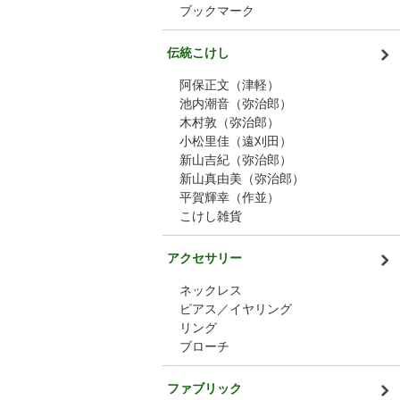
ブックマーク
伝統こけし
阿保正文（津軽）
池内潮音（弥治郎）
木村敦（弥治郎）
小松里佳（遠刈田）
新山吉紀（弥治郎）
新山真由美（弥治郎）
平賀輝幸（作並）
こけし雑貨
アクセサリー
ネックレス
ピアス／イヤリング
リング
ブローチ
ファブリック