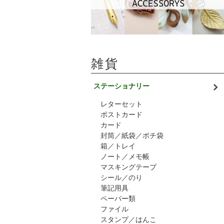
雑貨
ステーショナリー
レターセット
ポストカード
カード
封筒／紙袋／ポチ袋
箱／トレイ
ノート／メモ帳
マスキングテープ
シール／のり
筆記用具
ペーパー類
ファイル
スタンプ／はんこ