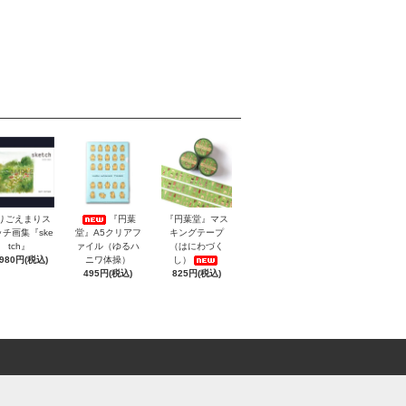
りごえまりス
『円葉
『円葉堂』マス
チ画集『ske
堂』A5クリアフ
キングテープ
tch』
ァイル（ゆるハ
（はにわづく
,980円(税込)
ニワ体操）
し）
495円(税込)
825円(税込)