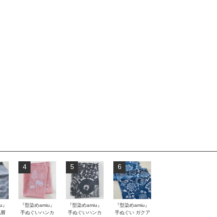
4
5
6
u』
『型染めamiu』
『型染めamiu』
『型染めamiu』
地層
手ぬぐいハンカ
手ぬぐいハンカ
手ぬぐい ガクア