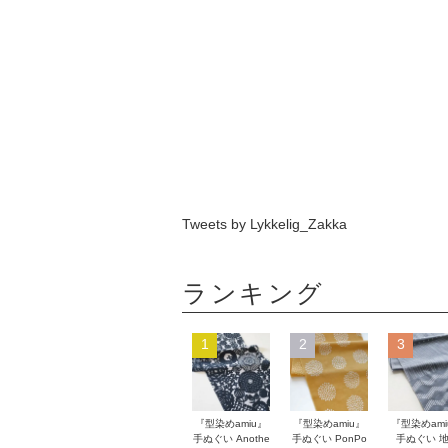
Tweets by Lykkelig_Zakka
ランキング
1
2
3
『型染めamiu』
『型染めamiu』
『型染めami
手ぬぐい Anothe
手ぬぐい PonPo
手ぬぐい 