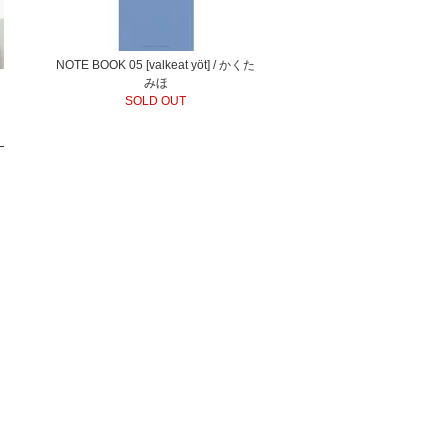
NOTE BOOK 05 [valkeat yöt] / かくた
みほ
SOLD OUT