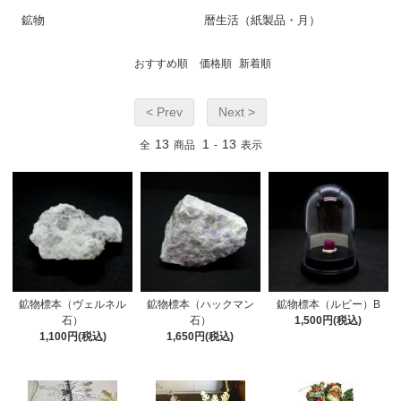
鉱物
暦生活（紙製品・月）
おすすめ順
価格順
新着順
< Prev
Next >
13
1
13
全
商品
-
表示
鉱物標本（ヴェルネル
鉱物標本（ハックマン
鉱物標本（ルビー）B
石）
石）
1,500円(税込)
1,100円(税込)
1,650円(税込)