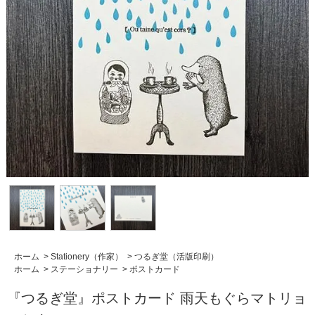
ホーム
>
Stationery（作家）
>
つるぎ堂（活版印刷）
ホーム
>
ステーショナリー
>
ポストカード
『つるぎ堂』ポストカード 雨天もぐらマトリョ