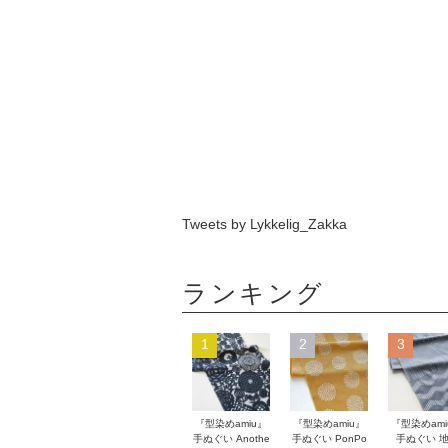
Tweets by Lykkelig_Zakka
ランキング
1
2
3
『型染めamiu』
『型染めamiu』
『型染めami
手ぬぐい Anothe
手ぬぐい PonPo
手ぬぐい 