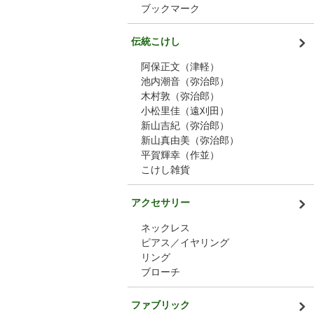
ブックマーク
伝統こけし
阿保正文（津軽）
池内潮音（弥治郎）
木村敦（弥治郎）
小松里佳（遠刈田）
新山吉紀（弥治郎）
新山真由美（弥治郎）
平賀輝幸（作並）
こけし雑貨
アクセサリー
ネックレス
ピアス／イヤリング
リング
ブローチ
ファブリック