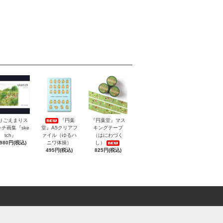
りごえまりス
『円葉
『円葉堂』マス
チ画集『ske
堂』A5クリアフ
キングテープ
tch』
ァイル（ゆるハ
（はにわづく
,980円(税込)
ニワ体操）
し）
495円(税込)
825円(税込)