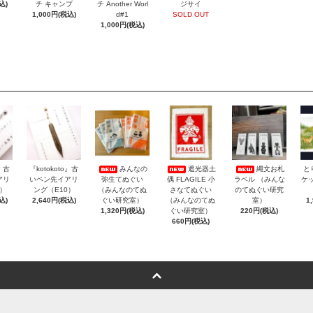
込)
チ キャンプ
チ Another Worl
ジサイ
1,000円(税込)
d#1
SOLD OUT
1,000円(税込)
o』古
『kotokoto』古
みんなの
遮光器土
縄文お札
と
アリ
いペン先イアリ
弥生てぬぐい
偶 FLAGILE 小
ラベル （みんな
ケッ
3）
ング（E10）
（みんなのてぬ
さなてぬぐい
のてぬぐい研究
込)
2,640円(税込)
ぐい研究室）
（みんなのてぬ
室）
1
1,320円(税込)
ぐい研究室）
220円(税込)
660円(税込)