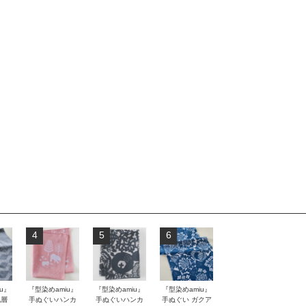
4
5
6
u』
『型染めamiu』
『型染めamiu』
『型染めamiu』
地層
手ぬぐいハンカ
手ぬぐいハンカ
手ぬぐい ガクア