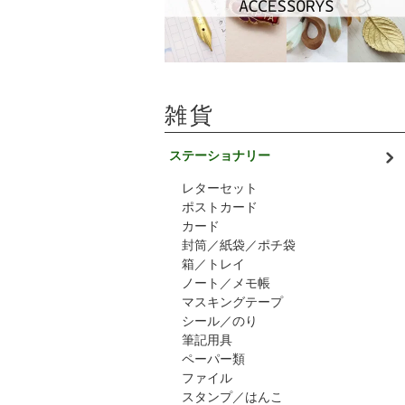
雑貨
ステーショナリー
レターセット
ポストカード
カード
封筒／紙袋／ポチ袋
箱／トレイ
ノート／メモ帳
マスキングテープ
シール／のり
筆記用具
ペーパー類
ファイル
スタンプ／はんこ