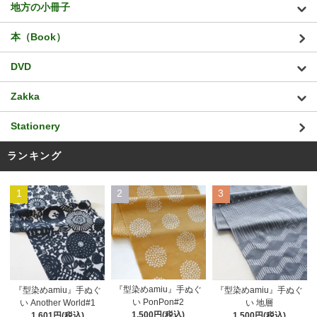
地方の小冊子
本（Book）
DVD
Zakka
Stationery
ランキング
1
2
3
『型染めamiu』手ぬぐ
『型染めamiu』手ぬぐ
『型染めamiu』手ぬぐ
い PonPon#2
い Another World#1
い 地層
1,500円(税込)
1,601円(税込)
1,500円(税込)