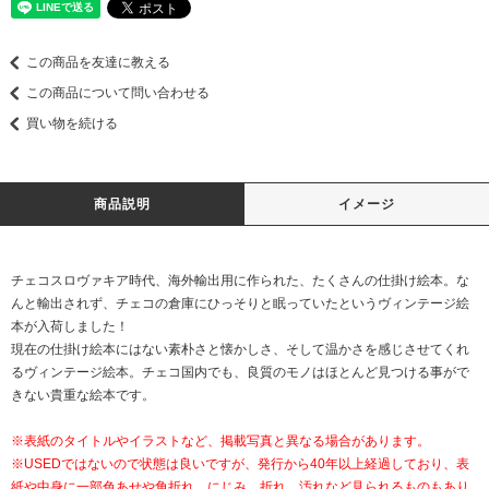
この商品を友達に教える
この商品について問い合わせる
買い物を続ける
商品説明
イメージ
チェコスロヴァキア時代、海外輸出用に作られた、たくさんの仕掛け絵本。な
んと輸出されず、チェコの倉庫にひっそりと眠っていたというヴィンテージ絵
本が入荷しました！
現在の仕掛け絵本にはない素朴さと懐かしさ、そして温かさを感じさせてくれ
るヴィンテージ絵本。チェコ国内でも、良質のモノはほとんど見つける事がで
きない貴重な絵本です。
※表紙のタイトルやイラストなど、掲載写真と異なる場合があります。
※USEDではないので状態は良いですが、発行から40年以上経過しており、表
紙や中身に一部色あせや角折れ、にじみ、折れ、汚れなど見られるものもあり