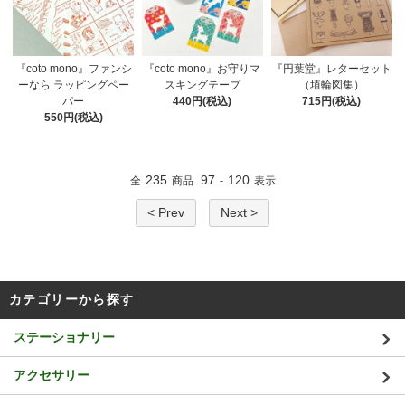
『coto mono』ファンシ
『coto mono』お守りマ
『円葉堂』レターセット
ーなら ラッピングペー
スキングテープ
（埴輪図集）
パー
440円(税込)
715円(税込)
550円(税込)
235
97
120
全
商品
-
表示
< Prev
Next >
カテゴリーから探す
ステーショナリー
アクセサリー