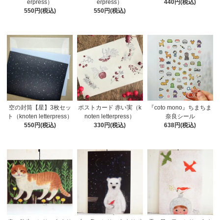
erpress）
erpress）
440円(税込)
550円(税込)
550円(税込)
空の封筒【星】3枚セッ
ポストカード 赤い実（k
『coto mono』ちまちま
ト（knoten letterpress）
noten letterpress）
奈良シール
550円(税込)
330円(税込)
638円(税込)