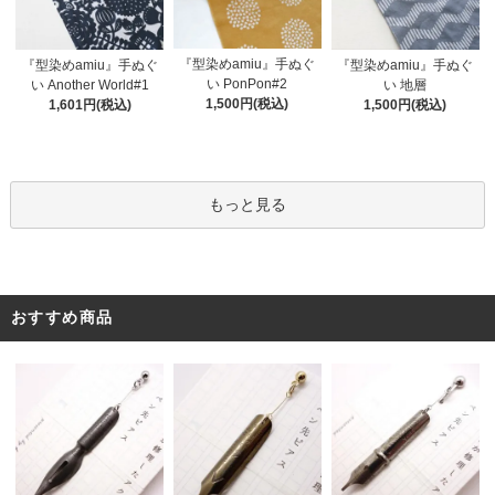
『型染めamiu』手ぬぐ
『型染めamiu』手ぬぐ
『型染めamiu』手ぬぐ
い PonPon#2
い Another World#1
い 地層
1,500円(税込)
1,601円(税込)
1,500円(税込)
もっと見る
おすすめ商品