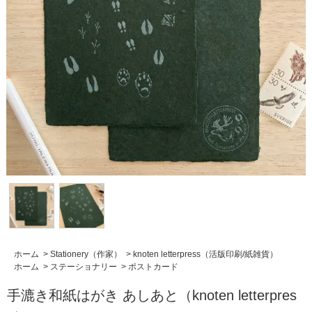
ホーム
>
Stationery（作家）
>
knoten letterpress（活版印刷/紙雑貨）
ホーム
>
ステーショナリー
>
ポストカード
手漉き和紙はがき あしあと（knoten letterpres