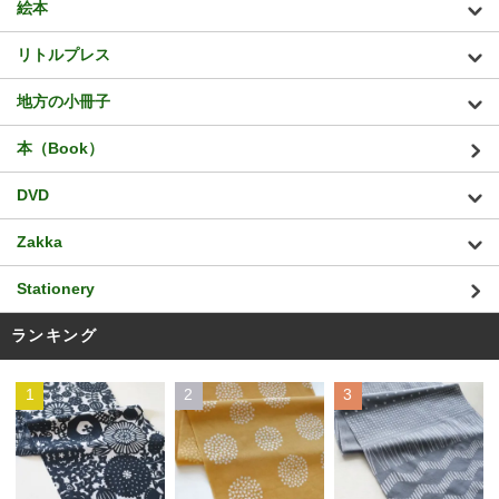
絵本
リトルプレス
地方の小冊子
本（Book）
DVD
Zakka
Stationery
ランキング
1
2
3