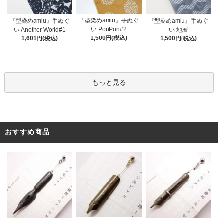
『型染めamiu』手ぬぐ
『型染めamiu』手ぬぐ
『型染めamiu』手ぬぐ
い PonPon#2
い Another World#1
い 地層
1,500円(税込)
1,601円(税込)
1,500円(税込)
もっと見る
おすすめ商品