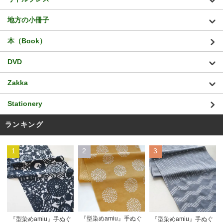
地方の小冊子
本（Book）
DVD
Zakka
Stationery
ランキング
1
2
3
『型染めamiu』手ぬぐ
『型染めamiu』手ぬぐ
『型染めamiu』手ぬぐ