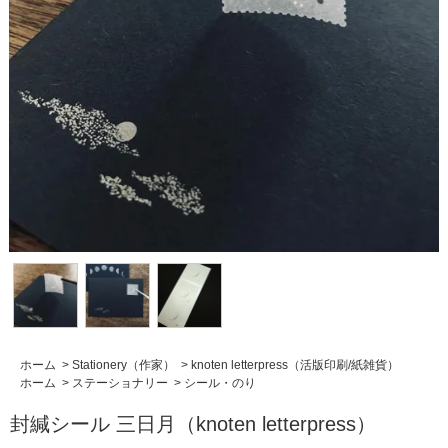
ホーム
>
Stationery（作家）
>
knoten letterpress（活版印刷/紙雑貨）
ホーム
>
ステーショナリー
>
シール・のり
封緘シール 三日月（knoten letterpress）