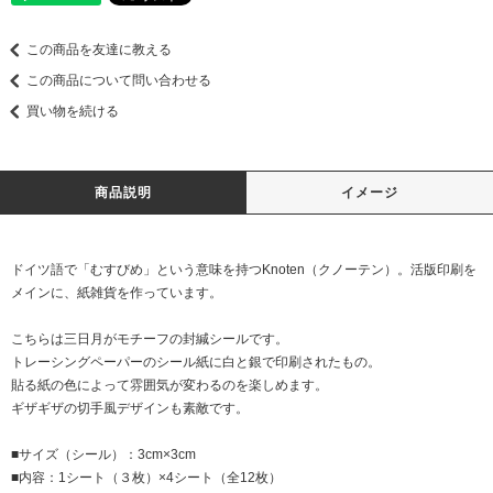
この商品を友達に教える
この商品について問い合わせる
買い物を続ける
商品説明
イメージ
ドイツ語で「むすびめ」という意味を持つKnoten（クノーテン）。活版印刷を
メインに、紙雑貨を作っています。
こちらは三日月がモチーフの封緘シールです。
トレーシングペーパーのシール紙に白と銀で印刷されたもの。
貼る紙の色によって雰囲気が変わるのを楽しめます。
ギザギザの切手風デザインも素敵です。
■サイズ（シール）：3cm×3cm
■内容：1シート（３枚）×4シート（全12枚）