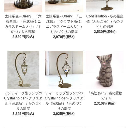
太陽系儀 - Orrery 『六
太陽系儀 - Orrery 『三
Constellation - 冬の星座
惑星儀』（完成品/ミニ
球儀』（クラフト版/ミ
儀（ふたご座） / ものづ
ガラスドーム入り） / も
ニガラスドーム入り） /
くりの部屋
のづくりの部屋
ものづくりの部屋
2,530円(税込)
3,520円(税込)
2,970円(税込)
アンティーク型ランプの
ティーカップ型ランプの
『高辻あい』 猫の置物
Crystal holder - クリスタ
Crystal holder - クリスタ
（小）4
ル（完成品） / ものづく
ル（完成品） / ものづく
2,310円(税込)
りの部屋
りの部屋
3,245円(税込)
3,025円(税込)