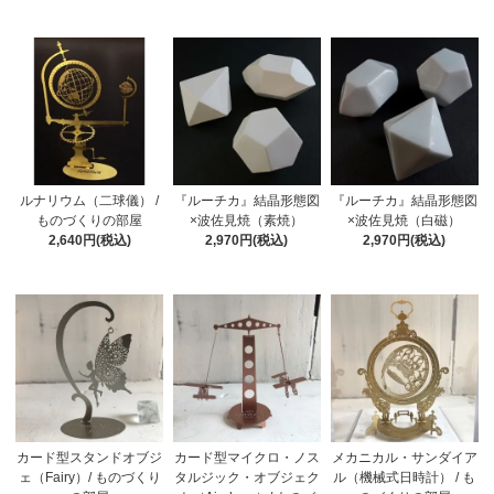
ルナリウム（二球儀） /
『ルーチカ』結晶形態図
『ルーチカ』結晶形態図
ものづくりの部屋
×波佐見焼（素焼）
×波佐見焼（白磁）
2,640円(税込)
2,970円(税込)
2,970円(税込)
カード型スタンドオブジ
カード型マイクロ・ノス
メカニカル・サンダイア
ェ（Fairy）/ ものづくり
タルジック・オブジェク
ル（機械式日時計） / も