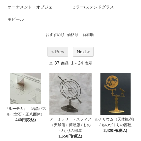
オーナメント・オブジェ
ミラー/ステンドグラス
モビール
おすすめ順
価格順
新着順
< Prev
Next >
37
1
24
全
商品
-
表示
『ルーチカ』 結晶パズ
ル（蛍石・正八面体）
アーミラリー・スフィア
ルナリウム（天体観測）
440円(税込)
（天球儀）簡易版 / もの
/ ものづくりの部屋
づくりの部屋
2,420円(税込)
1,650円(税込)