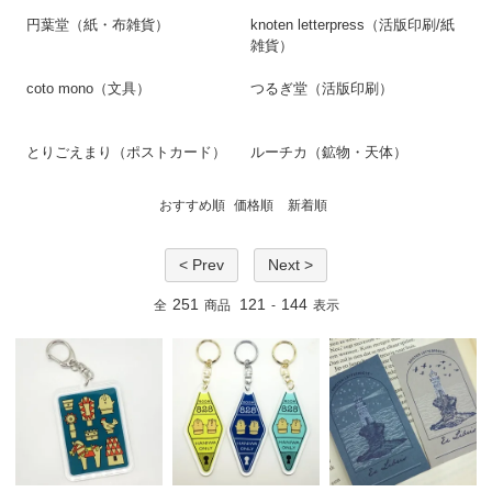
円葉堂（紙・布雑貨）
knoten letterpress（活版印刷/紙
雑貨）
coto mono（文具）
つるぎ堂（活版印刷）
とりごえまり（ポストカード）
ルーチカ（鉱物・天体）
おすすめ順
価格順
新着順
< Prev
Next >
251
121
144
全
商品
-
表示