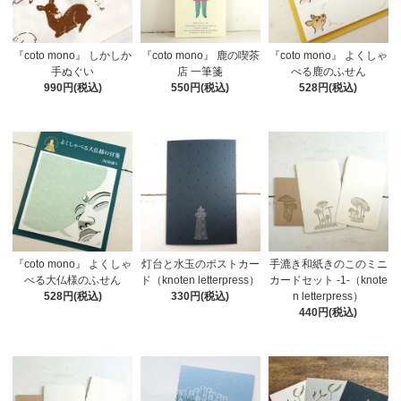
『coto mono』 しかしか
『coto mono』 鹿の喫茶
『coto mono』 よくしゃ
手ぬぐい
店 一筆箋
べる鹿のふせん
990円(税込)
550円(税込)
528円(税込)
『coto mono』 よくしゃ
灯台と水玉のポストカー
手漉き和紙きのこのミニ
べる大仏様のふせん
ド（knoten letterpress）
カードセット -1-（knote
528円(税込)
330円(税込)
n letterpress）
440円(税込)