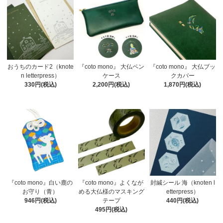
おうちのカード2（knote
『coto mono』 大仏ペン
『coto mono』 大仏ブッ
n letterpress）
ケース
クカバー
330円(税込)
2,200円(税込)
1,870円(税込)
『coto mono』白い鹿の
『coto mono』よくなが
封緘シール 海（knoten l
お守り（青）
める大仏様のマスキング
etterpress）
946円(税込)
テープ
440円(税込)
495円(税込)