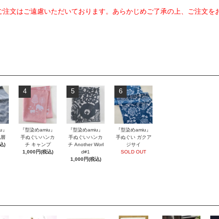
のご注文はご遠慮いただいております。あらかじめご了承の上、ご注文を
4
5
6
u』
『型染めamiu』
『型染めamiu』
『型染めamiu』
地層
手ぬぐいハンカ
手ぬぐいハンカ
手ぬぐい ガクア
込)
チ キャンプ
チ Another Worl
ジサイ
1,000円(税込)
d#1
SOLD OUT
1,000円(税込)