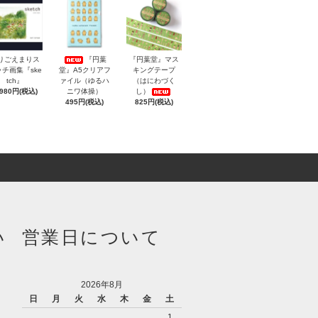
りごえまりス
『円葉
『円葉堂』マス
チ画集『ske
堂』A5クリアフ
キングテープ
tch』
ァイル（ゆるハ
（はにわづく
,980円(税込)
ニワ体操）
し）
495円(税込)
825円(税込)
い
営業日について
2026年8月
日
月
火
水
木
金
土
1