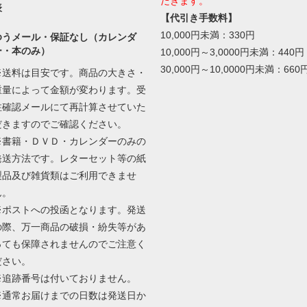
だきます。
表
【代引き手数料】
10,000円未満：330円
ゆうメール・保証なし（カレンダ
ー・本のみ）
10,000円～3,0000円未満：440円
30,000円～10,0000円未満：660
※送料は目安です。商品の大きさ・
重量によって金額が変わります。受
注確認メールにて再計算させていた
だきますのでご確認ください。
※書籍・ＤＶＤ・カレンダーのみの
発送方法です。レターセット等の紙
製品及び雑貨類はご利用できませ
ん。
※ポストへの投函となります。発送
の際、万一商品の破損・紛失等があ
っても保障されませんのでご注意く
ださい。
※追跡番号は付いておりません。
※通常お届けまでの日数は発送日か