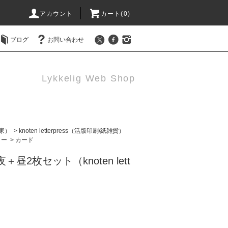
アカウント
カート(0)
ブログ
お問い合わせ
Lykkelig Web Shop
作家）
>
knoten letterpress（活版印刷/紙雑貨）
リー
>
カード
昼2枚セット（knoten lett