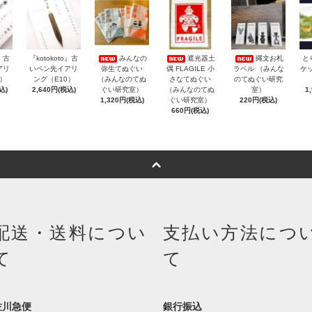
o』古
『kotokoto』古
みんなの
遮光器土
縄文お札
と
アリ
いペン先イアリ
弥生てぬぐい
偶 FLAGILE 小
ラベル （みんな
ケッ
3）
ング（E10）
（みんなのてぬ
さなてぬぐい
のてぬぐい研究
込)
2,640円(税込)
ぐい研究室）
（みんなのてぬ
室）
1
1,320円(税込)
ぐい研究室）
220円(税込)
660円(税込)
配送・送料につい
支払い方法につ
て
て
佐川急便
銀行振込