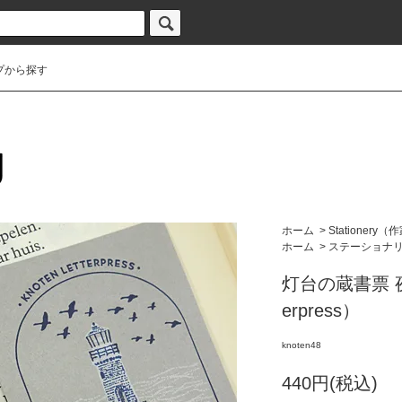
プから探す
ホーム
>
Stationery（
ホーム
>
ステーショナ
灯台の蔵書票 夜＋
erpress）
knoten48
440円(税込)