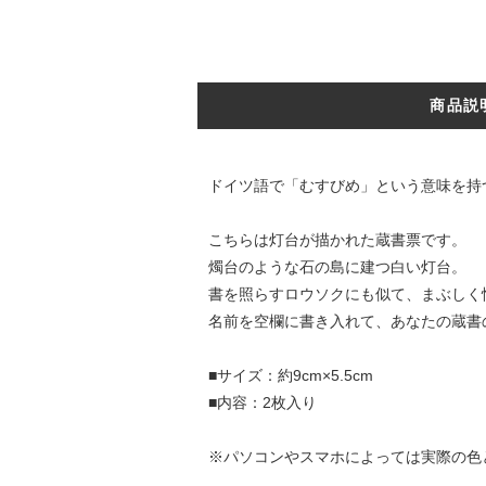
商品説
ドイツ語で「むすびめ」という意味を持つ
こちらは灯台が描かれた蔵書票です。
燭台のような石の島に建つ白い灯台。
書を照らすロウソクにも似て、まぶしく
名前を空欄に書き入れて、あなたの蔵書
■サイズ：約9cm×5.5cm
■内容：2枚入り
※パソコンやスマホによっては実際の色