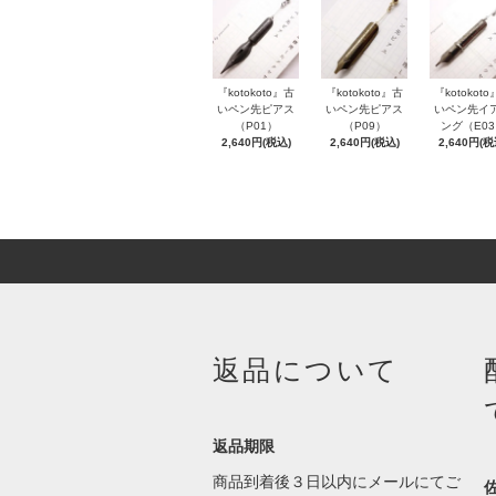
『kotokoto』古
『kotokoto』古
『kotokot
いペン先ピアス
いペン先ピアス
いペン先イ
（P01）
（P09）
ング（E0
2,640円(税込)
2,640円(税込)
2,640円(税
返品について
返品期限
商品到着後３日以内にメールにてご