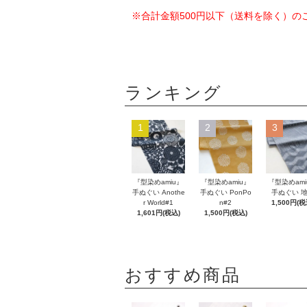
※合計金額500円以下（送料を除く）
ランキング
1
2
3
『型染めamiu』
『型染めamiu』
『型染めami
手ぬぐい Anothe
手ぬぐい PonPo
手ぬぐい 
r World#1
n#2
1,500円(税
1,601円(税込)
1,500円(税込)
おすすめ商品