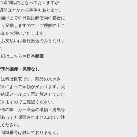
ら1週間以内となっておりますが、
2週間ほどかかる事例もあります。
お届けまでの日数は郵便局の都合に
より変動しますので、ご理解の上ご
注文をお願いいたします。
※お支払いは銀行振込のみとなりま
す。
詳細はこちら⇒
日本郵便
定形外郵便・保障なし
※送料は目安です。商品の大きさ・
重量によって金額が変わります。受
注確認メールにて再計算させていた
だきますのでご確認ください。
発送の際、万一商品の破損・紛失等
があっても保障されませんのでご注
意ください。
※追跡番号は付いておりません。