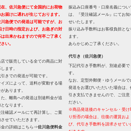
現在、佐川急便にて全国的にお荷物
振込み口座番号・口座名義につい
のお届けに遅れが生じております。
は、『受注確認メール』にてお知
佐川急便での発送は可能ですが、お
せいたします。
届け日時の指定および、お急ぎの対
振り込み手数料はお客様負担とな
応は出来かねますので何卒ご了承く
ます。
ださい。
あらかじめご了承ください。
代引き（佐川急便）
当店で販売している全ての商品に対
下記代引き手数料が、別途必要で
応します。
す。
代引きでの発送が可能です。
なお、定型外郵便・ゆうメールで
サイズによって、送料が変動する場
発送をお選びいただいた場合は、
合があります。
引き支払できませんので、ご注意
また、離島への発送は別途料金が追
ださい。
加となります。
※商品発送後のキャンセル・受け
受注確認メールにて再計算し、ご案
り拒否の場合は、往復の運賃およ
内させていただきます。
び、代引き手数料を請求させてい
料金の詳細はこちら⇒
佐川急便料金