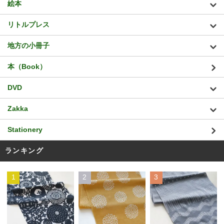
絵本
リトルプレス
地方の小冊子
本（Book）
DVD
Zakka
Stationery
ランキング
1
2
3