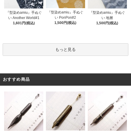
『型染めamiu』手ぬぐ
『型染めamiu』手ぬぐ
『型染めamiu』手ぬぐ
い PonPon#2
い Another World#1
い 地層
1,500円(税込)
1,601円(税込)
1,500円(税込)
もっと見る
おすすめ商品