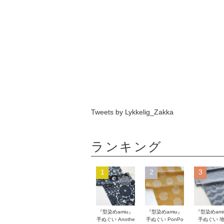
Tweets by Lykkelig_Zakka
ランキング
1
2
3
『型染めamiu』
『型染めamiu』
『型染めami
手ぬぐい Anothe
手ぬぐい PonPo
手ぬぐい 