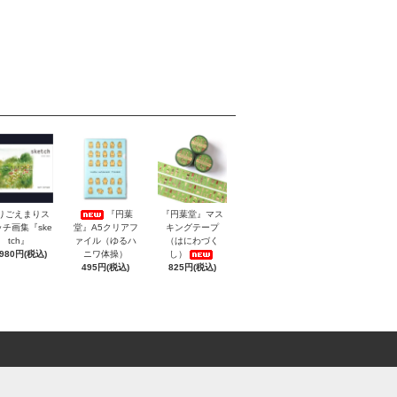
りごえまりス
『円葉
『円葉堂』マス
チ画集『ske
堂』A5クリアフ
キングテープ
tch』
ァイル（ゆるハ
（はにわづく
,980円(税込)
ニワ体操）
し）
495円(税込)
825円(税込)