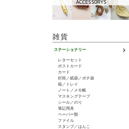
雑貨
ステーショナリー
レターセット
ポストカード
カード
封筒／紙袋／ポチ袋
箱／トレイ
ノート／メモ帳
マスキングテープ
シール／のり
筆記用具
ペーパー類
ファイル
スタンプ／はんこ