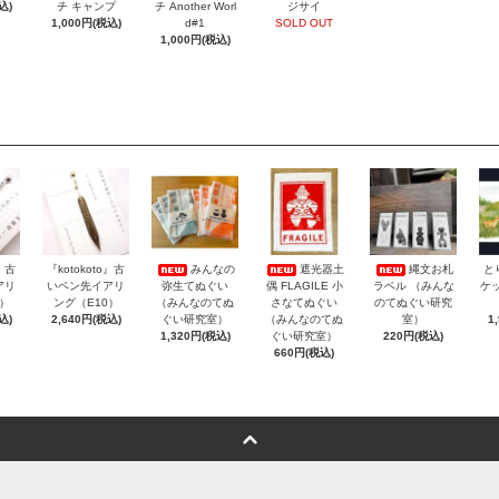
込)
チ キャンプ
チ Another Worl
ジサイ
1,000円(税込)
d#1
SOLD OUT
1,000円(税込)
o』古
『kotokoto』古
みんなの
遮光器土
縄文お札
と
アリ
いペン先イアリ
弥生てぬぐい
偶 FLAGILE 小
ラベル （みんな
ケッ
3）
ング（E10）
（みんなのてぬ
さなてぬぐい
のてぬぐい研究
込)
2,640円(税込)
ぐい研究室）
（みんなのてぬ
室）
1
1,320円(税込)
ぐい研究室）
220円(税込)
660円(税込)