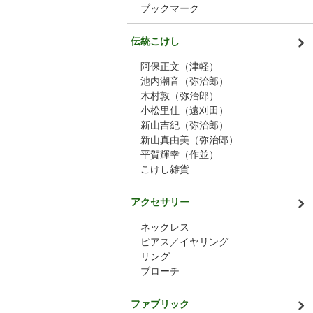
ブックマーク
伝統こけし
阿保正文（津軽）
池内潮音（弥治郎）
木村敦（弥治郎）
小松里佳（遠刈田）
新山吉紀（弥治郎）
新山真由美（弥治郎）
平賀輝幸（作並）
こけし雑貨
アクセサリー
ネックレス
ピアス／イヤリング
リング
ブローチ
ファブリック