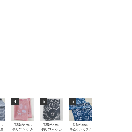
4
5
6
u』
『型染めamiu』
『型染めamiu』
『型染めamiu』
地層
手ぬぐいハンカ
手ぬぐいハンカ
手ぬぐい ガクア