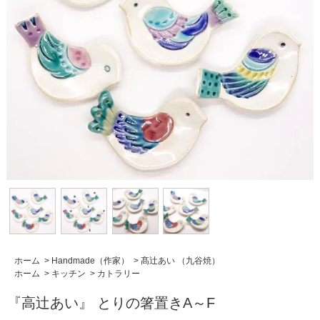
ホーム
>
Handmade（作家）
>
髙辻あい （九谷焼）
ホーム
>
キッチン
>
カトラリー
『高辻あい』 とりの箸置きA～F