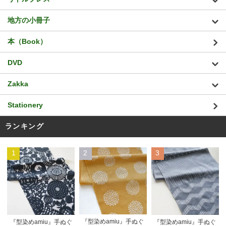
地方の小冊子
本（Book）
DVD
Zakka
Stationery
ランキング
1
2
3
『型染めamiu』手ぬぐ
『型染めamiu』手ぬぐ
『型染めamiu』手ぬぐ