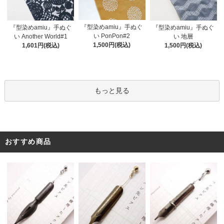
『型染めamiu』手ぬぐ
『型染めamiu』手ぬぐ
『型染めamiu』手ぬぐ
い PonPon#2
い Another World#1
い 地層
1,500円(税込)
1,601円(税込)
1,500円(税込)
もっと見る
おすすめ商品