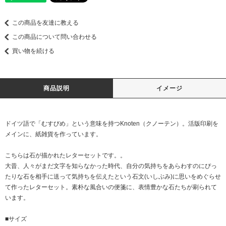
この商品を友達に教える
この商品について問い合わせる
買い物を続ける
商品説明
イメージ
ドイツ語で「むすびめ」という意味を持つKnoten（クノーテン）。活版印刷を
メインに、紙雑貨を作っています。
こちらは石が描かれたレターセットです。。
大昔、人々がまだ文字を知らなかった時代、自分の気持ちをあらわすのにぴっ
たりな石を相手に送って気持ちを伝えたという石文(いしぶみ)に思いをめぐらせ
て作ったレターセット。素朴な風合いの便箋に、表情豊かな石たちが刷られて
います。
■サイズ