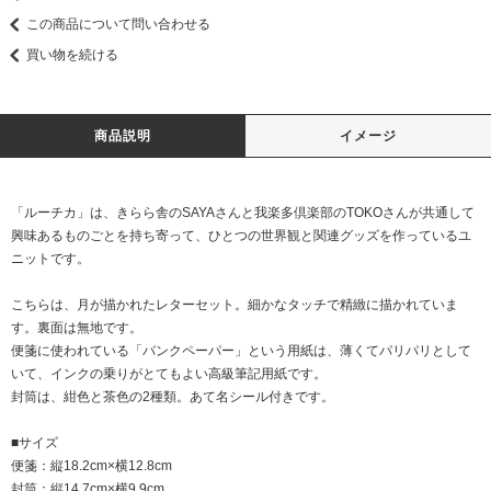
この商品について問い合わせる
買い物を続ける
商品説明
イメージ
「ルーチカ」は、きらら舎のSAYAさんと我楽多倶楽部のTOKOさんが共通して
興味あるものごとを持ち寄って、ひとつの世界観と関連グッズを作っているユ
ニットです。
こちらは、月が描かれたレターセット。細かなタッチで精緻に描かれていま
す。裏面は無地です。
便箋に使われている「バンクペーパー」という用紙は、薄くてパリパリとして
いて、インクの乗りがとてもよい高級筆記用紙です。
封筒は、紺色と茶色の2種類。あて名シール付きです。
■サイズ
便箋：縦18.2cm×横12.8cm
封筒：縦14.7cm×横9.9cm