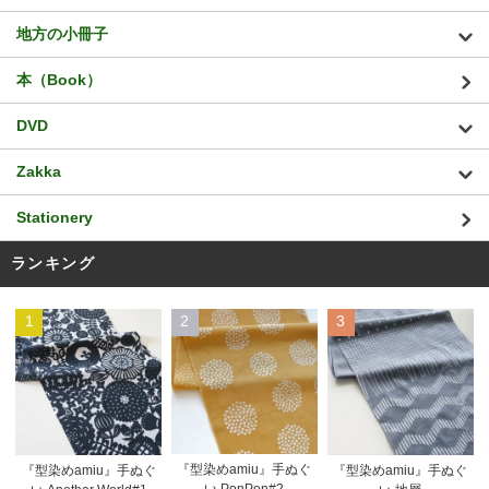
地方の小冊子
本（Book）
DVD
Zakka
Stationery
ランキング
1
2
3
『型染めamiu』手ぬぐ
『型染めamiu』手ぬぐ
『型染めamiu』手ぬぐ